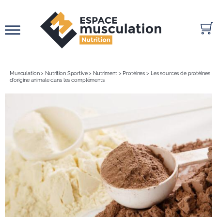
Passer
au
contenu
Musculation
>
Nutrition Sportive
>
Nutriment
>
Protéines
>
Les sources de protéines
d’origine animale dans les compléments