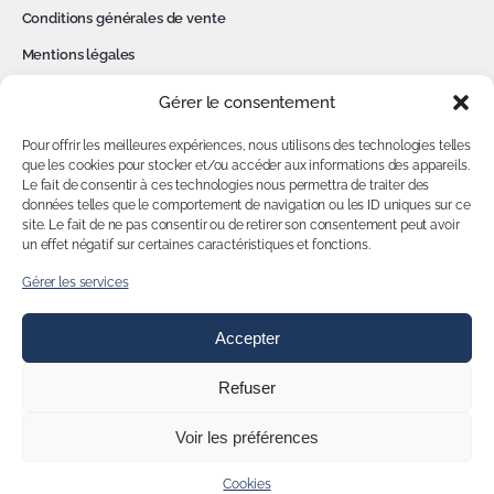
Conditions générales de vente
Mentions légales
Politique de confidentialité
Gérer le consentement
Cookies
Pour offrir les meilleures expériences, nous utilisons des technologies telles
Contact
que les cookies pour stocker et/ou accéder aux informations des appareils.
Le fait de consentir à ces technologies nous permettra de traiter des
données telles que le comportement de navigation ou les ID uniques sur ce
MON COMPTE
site. Le fait de ne pas consentir ou de retirer son consentement peut avoir
un effet négatif sur certaines caractéristiques et fonctions.
Accédez à votre compte
Gérer les services
Accepter
NOUS SUIVRE
Refuser
Voir les préférences
© 2026 Espace Musculation • Tous droits réservés
Cookies