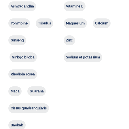
Ashwagandha
Vitamine E
Yohimbine
Tribulus
Magnésium
Calcium
Ginseng
Zinc
Ginkgo biloba
Sodium et potassium
Rhodiola rosea
Maca
Guarana
Cissus quadrangularis
Baobab