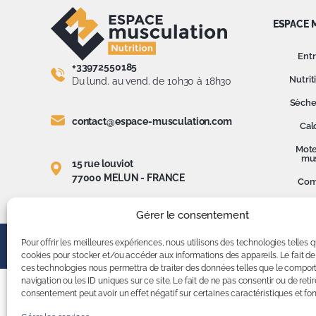
ESPACE 
Ent
+33972550185
Nutrit
Du lund. au vend. de 10h30 à 18h30
Sèche
contact@espace-musculation.com
Cal
Mote
mus
15 rue louviot
77000 MELUN - FRANCE
Com
Ac
Gérer le consentement
Pour offrir les meilleures expériences, nous utilisons des technologies telles q
cookies pour stocker et/ou accéder aux informations des appareils. Le fait de
ces technologies nous permettra de traiter des données telles que le compo
navigation ou les ID uniques sur ce site. Le fait de ne pas consentir ou de retir
consentement peut avoir un effet négatif sur certaines caractéristiques et fon