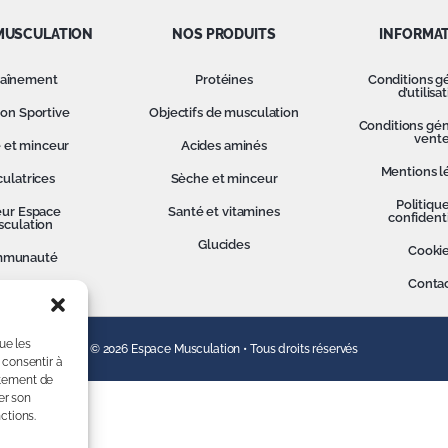
MUSCULATION
NOS PRODUITS
INFORMA
raînement
Protéines
Conditions g
d’utilisa
ion Sportive
Objectifs de musculation
Conditions gén
vent
 et minceur
Acides aminés
Mentions l
culatrices
Sèche et minceur
Politiqu
ur Espace
Santé et vitamines
confidenti
culation
Glucides
Cooki
munauté
Conta
tualités
ue les
© 2026 Espace Musculation • Tous droits réservés
 consentir à
rtement de
er son
ctions.