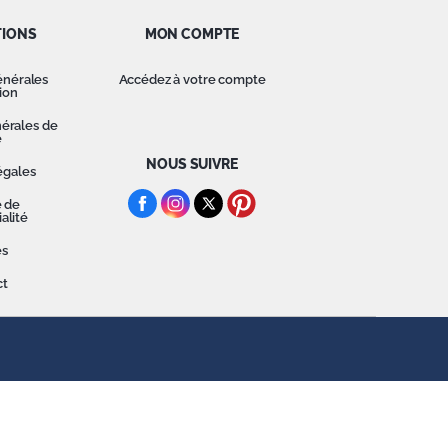
TIONS
MON COMPTE
énérales
Accédez à votre compte
tion
érales de
e
NOUS SUIVRE
égales
e de
alité
es
ct