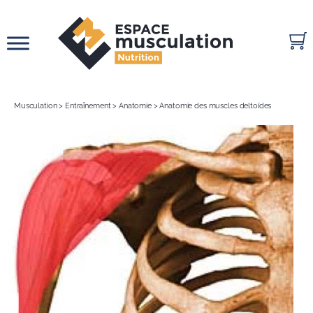
Passer
au
contenu
Musculation
>
Entraînement
>
Anatomie
>
Anatomie des muscles deltoïdes