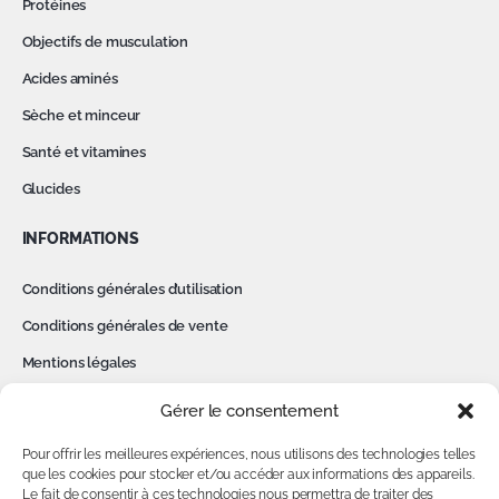
Protéines
Objectifs de musculation
Acides aminés
Sèche et minceur
Santé et vitamines
Glucides
INFORMATIONS
Conditions générales d’utilisation
Conditions générales de vente
Mentions légales
Politique de confidentialité
Gérer le consentement
Cookies
Pour offrir les meilleures expériences, nous utilisons des technologies telles
Contact
que les cookies pour stocker et/ou accéder aux informations des appareils.
Le fait de consentir à ces technologies nous permettra de traiter des