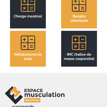
Charge maximal
Besoins
caloriques
Métabolisme de
IMC (Indice de
base
masse corporelle)
+33972550185