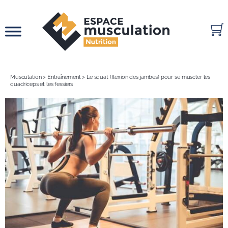
Passer
au
contenu
Musculation
>
Entraînement
>
Le squat (flexion des jambes) pour se muscler les
quadriceps et les fessiers