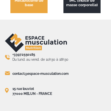
Métabolisme de
IMC (Indice de
base
masse corporelle)
+33972550185
Du lund. au vend. de 10h30 à 18h30
contact@espace-musculation.com
15 rue louviot
77000 MELUN - FRANCE