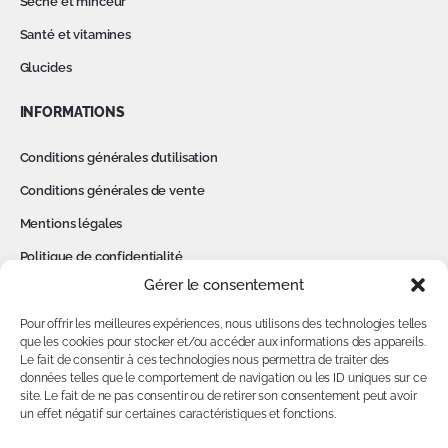
Sèche et minceur
Santé et vitamines
Glucides
INFORMATIONS
Conditions générales d’utilisation
Conditions générales de vente
Mentions légales
Politique de confidentialité
Gérer le consentement
Cookies
Contact
Pour offrir les meilleures expériences, nous utilisons des technologies telles
que les cookies pour stocker et/ou accéder aux informations des appareils.
Le fait de consentir à ces technologies nous permettra de traiter des
MON COMPTE
données telles que le comportement de navigation ou les ID uniques sur ce
site. Le fait de ne pas consentir ou de retirer son consentement peut avoir
Accédez à votre compte
un effet négatif sur certaines caractéristiques et fonctions.