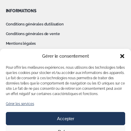
INFORMATIONS
Conditions générales d’utilisation
Conditions générales de vente
Mentions légales
Politique de confidentialité
Gérer le consentement
Cookies
Pour offrir les meilleures expériences, nous utilisons des technologies telles
Contact
que les cookies pour stocker et/ou accéder aux informations des appareils.
Le fait de consentir à ces technologies nous permettra de traiter des
données telles que le comportement de navigation ou les ID uniques sur ce
MON COMPTE
site. Le fait de ne pas consentir ou de retirer son consentement peut avoir
un effet négatif sur certaines caractéristiques et fonctions.
Accédez à votre compte
Gérer les services
Accepter
NOUS SUIVRE