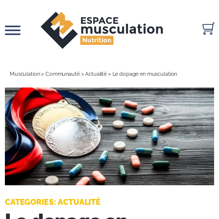
Passer
au
contenu
Musculation
>
Communauté
>
Actualité
>
Le dopage en musculation
CATEGORIES:
ACTUALITÉ