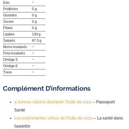
Eau
~
Protéines
0 g
Glucides
0 g
Sucres
0 g
Fibres
0 g
Lipides
100 g
Saturés
87.5 g
Mono-insaturés
~
Poly-insaturés
~
Oméga-3
~
Oméga-6
~
Trans
~
Complément D’informations
5 bonnes raisons d’adopter l’huile de coco
– Passeport
Santé
Les surprenantes vertus de l’huile de coco
– La santé dans
l’assiette