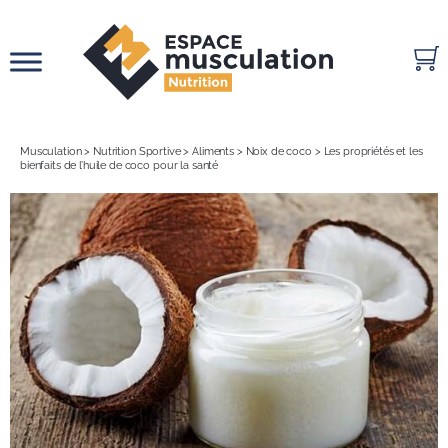
Passer
au
contenu
Musculation
>
Nutrition Sportive
>
Aliments
>
Noix de coco
>
Les propriétés et les
bienfaits de l’huile de coco pour la santé