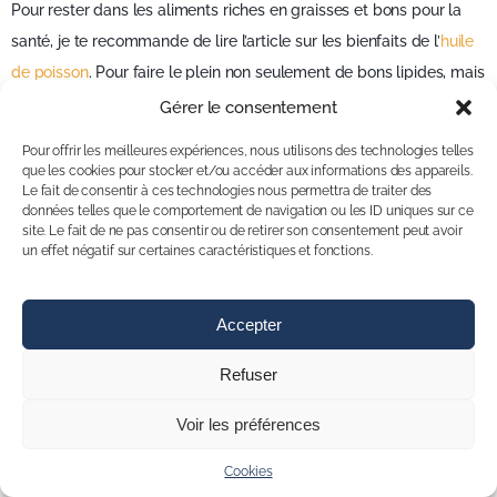
Pour rester dans les aliments riches en graisses et bons pour la
santé, je te recommande de lire l’article sur les bienfaits de l’
huile
de poisson
. Pour faire le plein non seulement de bons lipides, mais
aussi de protéines, jette un coup d’œil sur le dossier spécial
Gérer le consentement
oléagineux
. Pour terminer, je te dirai que la clé d’une bonne
Pour offrir les meilleures expériences, nous utilisons des technologies telles
alimentation est la variété. N’hésite pas donc à consommer ces
que les cookies pour stocker et/ou accéder aux informations des appareils.
Le fait de consentir à ces technologies nous permettra de traiter des
autres
huiles végétales
aussi très bénéfiques pour la santé.
données telles que le comportement de navigation ou les ID uniques sur ce
site. Le fait de ne pas consentir ou de retirer son consentement peut avoir
un effet négatif sur certaines caractéristiques et fonctions.
Rédigé par
Jimmy THAI
Fondateur de Espace-Musculation.com
Accepter
Livres Recommandés
Refuser
Voir les préférences
Cookies