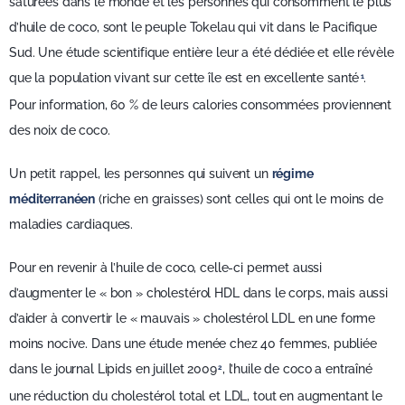
saturées dans le monde et les personnes qui consomment le plus
d’huile de coco, sont le peuple Tokelau qui vit dans le Pacifique
Sud. Une étude scientifique entière leur a été dédiée et elle révèle
que la population vivant sur cette île est en excellente santé
.
1
Pour information, 60 % de leurs calories consommées proviennent
des noix de coco.
Un petit rappel, les personnes qui suivent un
régime
méditerranéen
(riche en graisses) sont celles qui ont le moins de
maladies cardiaques.
Pour en revenir à l’huile de coco, celle-ci permet aussi
d’augmenter le « bon » cholestérol HDL dans le corps, mais aussi
d’aider à convertir le « mauvais » cholestérol LDL en une forme
moins nocive. Dans une étude menée chez 40 femmes, publiée
dans le journal Lipids en juillet 2009
, l’huile de coco a entraîné
2
une réduction du cholestérol total et LDL, tout en augmentant le