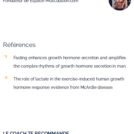
Fondateur de Espace-Musculation.com
Références
Références
↑
1
Fasting enhances growth hormone secretion and amplifies
the complex rhythms of growth hormone secretion in man.
↑
2
The role of lactate in the exercise-induced human growth
hormone response: evidence from McArdle disease.
LE COACH TE RECOMMANDE