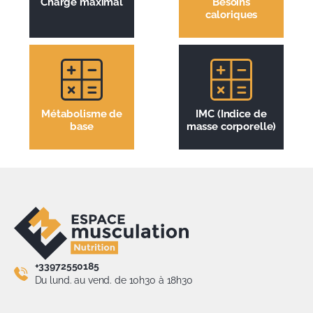
Charge maximal
Besoins
caloriques
Métabolisme de
IMC (Indice de
base
masse corporelle)
+33972550185
Du lund. au vend. de 10h30 à 18h30