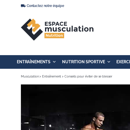
Passer
Contactez notre équipe
au
contenu
ENTRAÎNEMENTS
NUTRITION SPORTIVE
EXERC
Musculation
>
Entraînement
>
Conseils pour éviter de se blesser