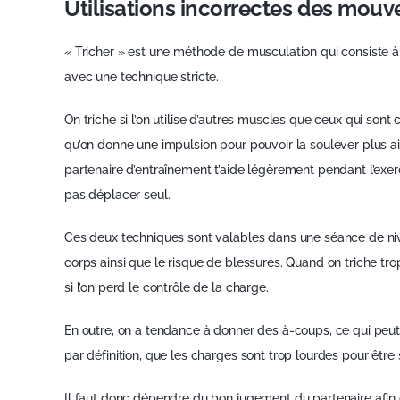
Utilisations incorrectes des mouv
« Tricher » est une méthode de musculation qui consiste à 
avec une technique stricte.
On triche si l’on utilise d’autres muscles que ceux qui sont 
qu’on donne une impulsion pour pouvoir la soulever plus 
partenaire d’entraînement t’aide légèrement pendant l’exe
pas déplacer seul.
Ces deux techniques sont valables dans une séance de nive
corps ainsi que le risque de blessures. Quand on triche tro
si l’on perd le contrôle de la charge.
En outre, on a tendance à donner des à-coups, ce qui peut 
par définition, que les charges sont trop lourdes pour être
Il faut donc dépendre du bon jugement du partenaire afin 