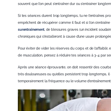
souvent que l’on peut s’entraîner dur ou s’entrainer longtem
Si tes séances durent trop longtemps, tu ne t’entraînes p
empêchent de récupérer comme il faut et si l’on s’entraîne
surentraînement
, de blessures graves (un incident souda
chroniques qui s’installeront à cause d’une usure prolongée
Pour éviter de vider les réserves du corps et de l’affaiblir,
de musculation, pensez à réduire tes séances à 3-4 par sem
Après une séance éprouvante, on doit ressentir des courba
très douloureuses ou qu’elles persistent trop longtemps, il e
temporairement la fréquence ou le volume d’entraînemen