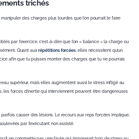
ements trichés
manipuler des charges plus lourdes que l’on pourrait le faire
ciblés par l’exercice, c’est-à-dire que l’on « balance » la charge ou
aisément. Quant aux
répétitions forcées
, elles nécessitent qu’un
rcice afin que tu puisses monter des charges que tu ne pourrais
au supérieur, mais elles augmentent aussi le stress infligé au
p, les forces d’inertie qui interviennent peuvent être dangereuses
parfois causer des lésions. Le recours aux reps forcées implique,
 soulevées par l’exécutant non assisté.
qu’il ne commette pas une faute qui imposerait trop de stress au