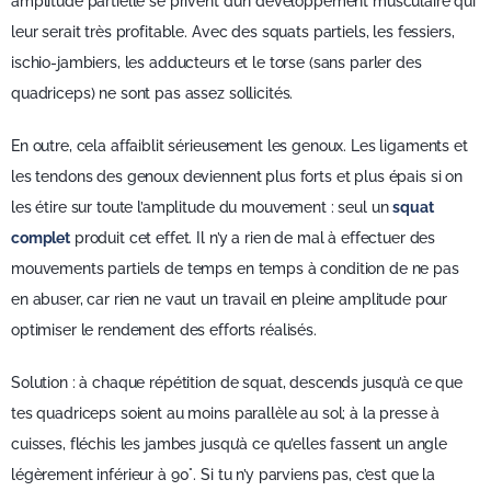
amplitude partielle se privent d’un développement musculaire qui
leur serait très profitable. Avec des squats partiels, les fessiers,
ischio-jambiers, les adducteurs et le torse (sans parler des
quadriceps) ne sont pas assez sollicités.
En outre, cela affaiblit sérieusement les genoux. Les ligaments et
les tendons des genoux deviennent plus forts et plus épais si on
les étire sur toute l’amplitude du mouvement : seul un
squat
complet
produit cet effet. Il n’y a rien de mal à effectuer des
mouvements partiels de temps en temps à condition de ne pas
en abuser, car rien ne vaut un travail en pleine amplitude pour
optimiser le rendement des efforts réalisés.
Solution : à chaque répétition de squat, descends jusqu’à ce que
tes quadriceps soient au moins parallèle au sol; à la presse à
cuisses, fléchis les jambes jusqu’à ce qu’elles fassent un angle
légèrement inférieur à 90°. Si tu n’y parviens pas, c’est que la