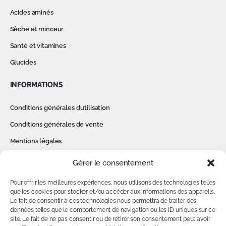
Acides aminés
Sèche et minceur
Santé et vitamines
Glucides
INFORMATIONS
Conditions générales d’utilisation
Conditions générales de vente
Mentions légales
Politique de confidentialité
Gérer le consentement
Cookies
Pour offrir les meilleures expériences, nous utilisons des technologies telles
Contact
que les cookies pour stocker et/ou accéder aux informations des appareils.
Le fait de consentir à ces technologies nous permettra de traiter des
données telles que le comportement de navigation ou les ID uniques sur ce
MON COMPTE
site. Le fait de ne pas consentir ou de retirer son consentement peut avoir