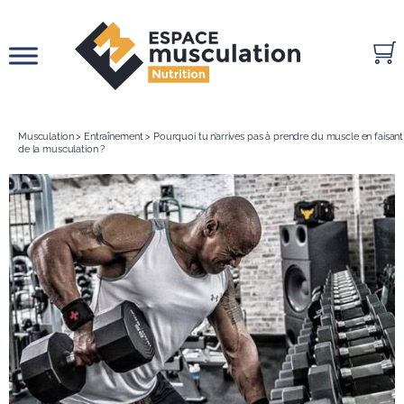
Passer
au
contenu
Musculation
>
Entraînement
>
Pourquoi tu n’arrives pas à prendre du muscle en faisant
de la musculation ?