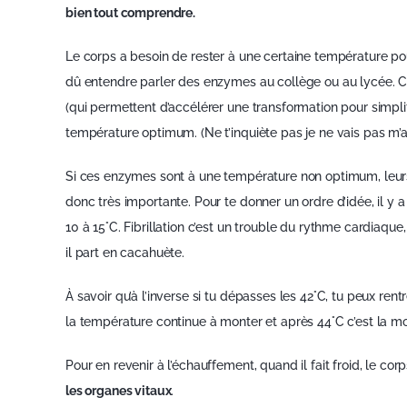
bien tout comprendre.
Le corps a besoin de rester à une certaine température po
dû entendre parler des enzymes au collège ou au lycée. Ce
(qui permettent d’accélérer une transformation pour simpli
température optimum. (Ne t’inquiète pas je ne vais pas m’a
Si ces enzymes sont à une température non optimum, leur
donc très importante. Pour te donner un ordre d’idée, il y 
10 à 15°C. Fibrillation c’est un trouble du rythme cardiaqu
il part en cacahuète.
À savoir qu’à l’inverse si tu dépasses les 42°C, tu peux ren
la température continue à monter et après 44°C c’est la mo
Pour en revenir à l’échauffement, quand il fait froid, le 
les organes vitaux
.