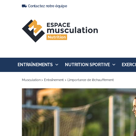
Passer
Contactez notre équipe
au
contenu
ENTRAÎNEMENTS
NUTRITION SPORTIVE
EXERC
Musculation
>
Entraînement
>
L’importance de l’échauffement