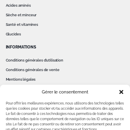
Acides aminés
Sèche et minceur
Santé et vitamines
Glucides
INFORMATIONS
Conditions générales d’utilisation
Conditions générales de vente
Mentions légales
Politique de confidentialité
Gérer le consentement
Cookies
Pour offrir les meilleures expériences, nous utilisons des technologies telles
Contact
que les cookies pour stocker et/ou accéder aux informations des appareils.
Le fait de consentir à ces technologies nous permettra de traiter des
données telles que le comportement de navigation ou les ID uniques sur ce
MON COMPTE
site. Le fait de ne pas consentir ou de retirer son consentement peut avoir
un effet négatif sur certaines caractéristiques et fonctions.