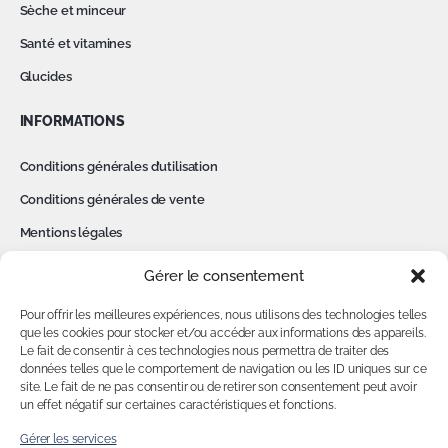
Sèche et minceur
Santé et vitamines
Glucides
INFORMATIONS
Conditions générales d’utilisation
Conditions générales de vente
Mentions légales
Politique de confidentialité
Gérer le consentement
Cookies
Pour offrir les meilleures expériences, nous utilisons des technologies telles
Contact
que les cookies pour stocker et/ou accéder aux informations des appareils.
Le fait de consentir à ces technologies nous permettra de traiter des
données telles que le comportement de navigation ou les ID uniques sur ce
MON COMPTE
site. Le fait de ne pas consentir ou de retirer son consentement peut avoir
un effet négatif sur certaines caractéristiques et fonctions.
Accédez à votre compte
Gérer les services