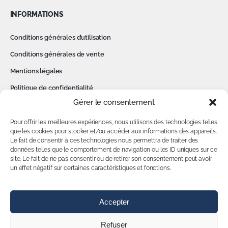
INFORMATIONS
Conditions générales d’utilisation
Conditions générales de vente
Mentions légales
Politique de confidentialité
Gérer le consentement
Cookies
Contact
Pour offrir les meilleures expériences, nous utilisons des technologies telles
que les cookies pour stocker et/ou accéder aux informations des appareils.
Le fait de consentir à ces technologies nous permettra de traiter des
MON COMPTE
données telles que le comportement de navigation ou les ID uniques sur ce
site. Le fait de ne pas consentir ou de retirer son consentement peut avoir
Accédez à votre compte
un effet négatif sur certaines caractéristiques et fonctions.
Accepter
NOUS SUIVRE
Refuser