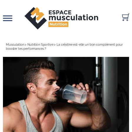
Passer
au
contenu
Musculation
>
Nutrition Sportive
>
La créatine est-elle un bon complément pour
booster tes performances ?