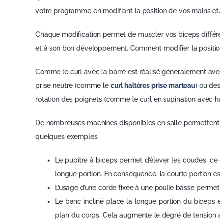
votre programme en modifiant la position de vos mains et/o
Chaque modification permet de muscler vos biceps différ
et à son bon développement. Comment modifier la position
Comme le curl avec la barre est réalisé généralement av
prise neutre (comme le
curl haltères prise marteau
) ou de
rotation des poignets (comme le curl en supination avec hal
De nombreuses machines disponibles en salle permettent d
quelques exemples
Le pupitre à biceps permet d’élever les coudes, ce 
longue portion. En conséquence, la courte portion est
L’usage d’une corde fixée à une poulie basse permet
Le banc incliné place la longue portion du biceps
plan du corps. Cela augmente le degré de tension a