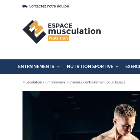
Passer
Contactez notre équipe
au
contenu
ENTRAÎNEMENTS
NUTRITION SPORTIVE
EXERC
Musculation
>
Entraînement
>
Conseils d’entraînement pour biceps