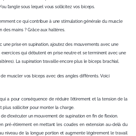
u l’angle sous lequel vous sollicitez vos biceps.
emment ce qui contribue à une stimulation générale du muscle
 des mains ? Grâce aux haltères.
ec une prise en supination, ajoutez des mouvements avec une
s exercices qui débutent en prise neutre et se terminent avec une
tères). La supination travaille encore plus le biceps brachial.
e muscler vos biceps avec des angles différents. Voici
qui a pour conséquence de réduire l’étirement et la tension de la
 plus solliciter pour monter la charge.
 de d’exécuter un mouvement de supination en fin de flexion.
 en pré-étirement en mettant les coudes en extension au-delà du
u niveau de la longue portion et augmente légèrement le travail