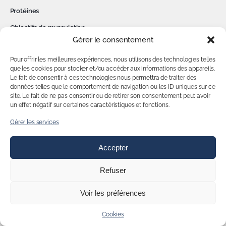
Protéines
Objectifs de musculation
Gérer le consentement
Acides aminés
Pour offrir les meilleures expériences, nous utilisons des technologies telles
Sèche et minceur
que les cookies pour stocker et/ou accéder aux informations des appareils.
Santé et vitamines
Le fait de consentir à ces technologies nous permettra de traiter des
données telles que le comportement de navigation ou les ID uniques sur ce
Glucides
site. Le fait de ne pas consentir ou de retirer son consentement peut avoir
un effet négatif sur certaines caractéristiques et fonctions.
INFORMATIONS
Gérer les services
Conditions générales d’utilisation
Accepter
Conditions générales de vente
Refuser
Mentions légales
Politique de confidentialité
Voir les préférences
Cookies
Cookies
Contact