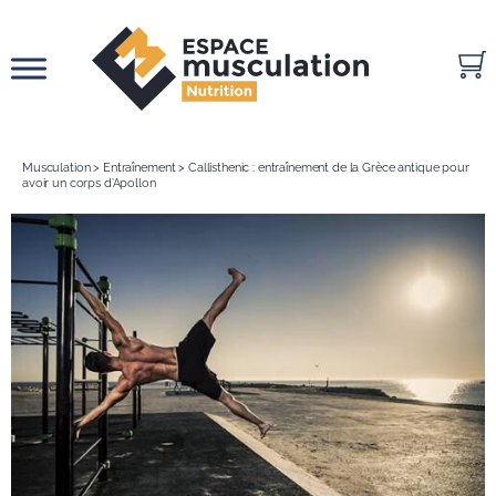
Passer
au
contenu
Musculation
>
Entraînement
>
Callisthenic : entraînement de la Grèce antique pour
avoir un corps d’Apollon