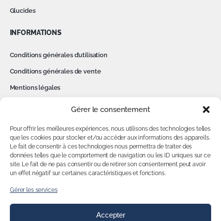
Glucides
INFORMATIONS
Conditions générales d’utilisation
Conditions générales de vente
Mentions légales
Politique de confidentialité
Gérer le consentement
Cookies
Pour offrir les meilleures expériences, nous utilisons des technologies telles
Contact
que les cookies pour stocker et/ou accéder aux informations des appareils.
Le fait de consentir à ces technologies nous permettra de traiter des
données telles que le comportement de navigation ou les ID uniques sur ce
MON COMPTE
site. Le fait de ne pas consentir ou de retirer son consentement peut avoir
un effet négatif sur certaines caractéristiques et fonctions.
Accédez à votre compte
Gérer les services
Accepter