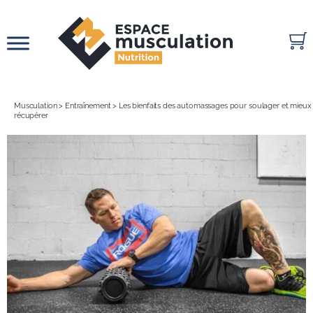
Passer
au
contenu
Musculation
>
Entraînement
>
Les bienfaits des automassages pour soulager et mieux
récupérer